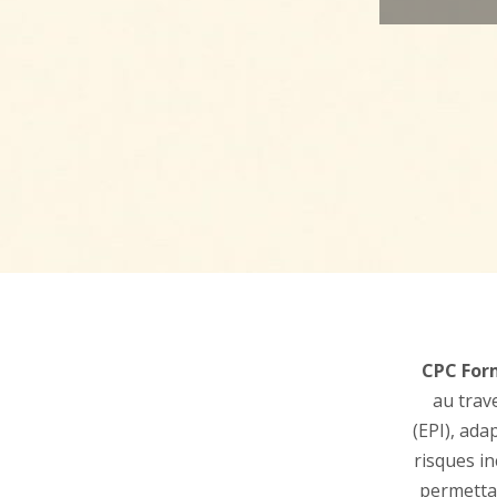
CPC Form
au trav
(EPI), ada
risques in
permettan