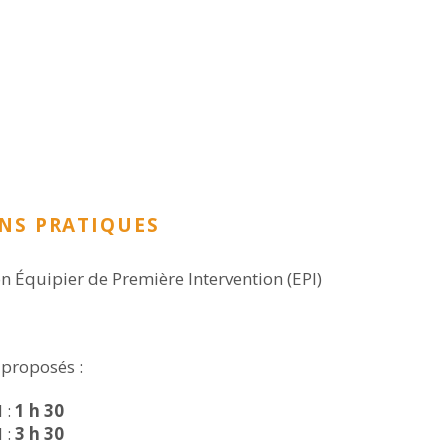
NS PRATIQUES
 Équipier de Première Intervention (EPI)
 proposés :
 :
1 h 30
 :
3 h 30