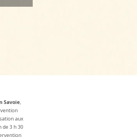
n Savoie
,
rvention
isation aux
n de 3 h 30
tervention